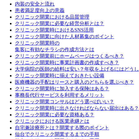
内装の安全と流れ
患者満足度向上の意義
クリニック開業における品質管理
クリニック開業に必要な経営分析とは？
クリニック開業時におけるSNS活用
クリニック開業に向けた人材募集のポイント
クリニック開業時の
集客に有効なチラシの作成方法とは
クリニック開業前にホームページはつくるべき？
クリニック開業時に事業計画書の作成すべき？
大学病院の医師の給料は安い？年収を上げるにはどうし
クリニック開業時に揃えておきたい設備
医療機器の手配はリースと購入のどちらを選ぶべき？
クリニック開業時に加入する保険はある？
事務長代行サービスを利用するメリット
クリニック開業コンサルはどう選べばいい？
クリニック開業時に出さなければならない届出はある？
クリニック開業に必要な資格ある？
クリニックにおける医業承継とは
自宅兼診療所とは？開業する際のポイント
仙台でクリニック開業するまでの手順