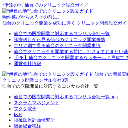
“伊達の地”仙台でのクリニック設立ガイド
物件選びから⼊るその前に。
仙台のクリニック開業を成功に導く
クリニック開業設立ガイ
仙台での医院開業に対応するコンサル会社一覧
診療科目から見る仙台のクリニック開業事情
エリア別で見る仙台のクリニック開業事情
仙台でクリニックを開業する前に。押さえておきたい基
【PR】仙台でクリニック開業するならモール？戸建て
運営会社情報
仙台での開業実
クリニック開業コンサル会社3選
仙台での医院開業に対応するコンサル会社一覧
仙台での医院開業に対応するコンサル会社一覧_top
スクラムマネジメント
フクダ電子
I&H
福祉医療計画研究所
後藤総合税経