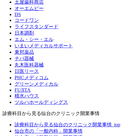
土屋歯科商店
オーエムピー
DS
コードワン
ライフスタンダード
日本調剤
エム・シー・エル
いまいメディカルサポート
東邦薬品
チバ器械
丸木医科器械
日医リース
PHCメディコム
グリーンメディカル
FUJITA
積水ハウス
ツルハホールディングス
診療科目から見る仙台のクリニック開業事情
診療科目から見る仙台のクリニック開業事情_top
仙台市の「一般内科」開業事情