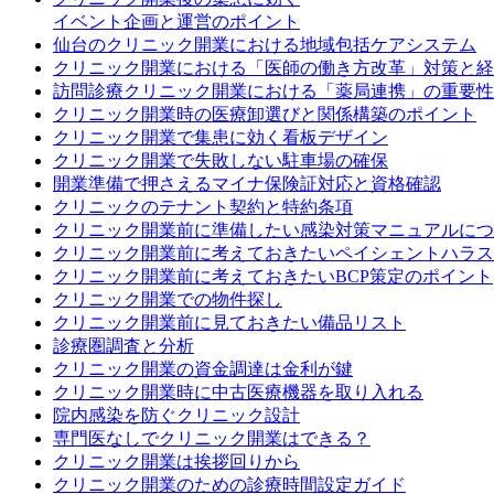
イベント企画と運営のポイント
仙台のクリニック開業における地域包括ケアシステム
クリニック開業における「医師の働き方改革」対策と経
訪問診療クリニック開業における「薬局連携」の重要性
クリニック開業時の医療卸選びと関係構築のポイント
クリニック開業で集患に効く看板デザイン
クリニック開業で失敗しない駐車場の確保
開業準備で押さえるマイナ保険証対応と資格確認
クリニックのテナント契約と特約条項
クリニック開業前に準備したい感染対策マニュアルにつ
クリニック開業前に考えておきたいペイシェントハラス
クリニック開業前に考えておきたいBCP策定のポイント
クリニック開業での物件探し
クリニック開業前に見ておきたい備品リスト
診療圏調査と分析
クリニック開業の資金調達は金利が鍵
クリニック開業時に中古医療機器を取り入れる
院内感染を防ぐクリニック設計
専門医なしでクリニック開業はできる？
クリニック開業は挨拶回りから
クリニック開業のための診療時間設定ガイド