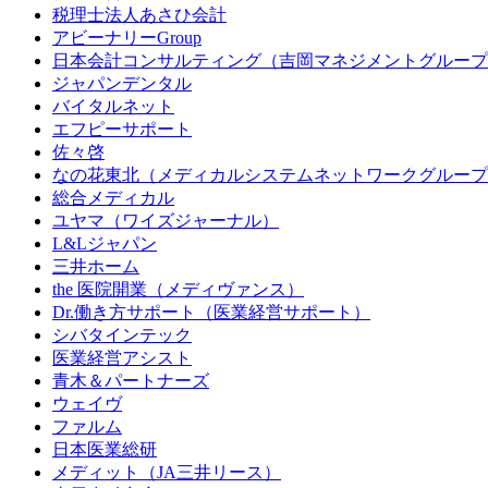
税理士法人あさひ会計
アビーナリーGroup
日本会計コンサルティング（吉岡マネジメントグループ
ジャパンデンタル
バイタルネット
エフピーサポート
佐々啓
なの花東北（メディカルシステムネットワークグループ
総合メディカル
ユヤマ（ワイズジャーナル）
L&Lジャパン
三井ホーム
the 医院開業（メディヴァンス）
Dr.働き方サポート（医業経営サポート）
シバタインテック
医業経営アシスト
青木＆パートナーズ
ウェイヴ
ファルム
日本医業総研
メディット（JA三井リース）