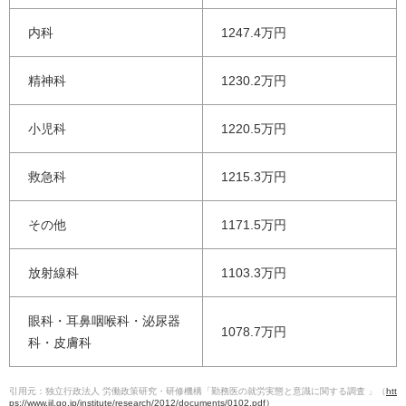
内科
1247.4万円
精神科
1230.2万円
小児科
1220.5万円
救急科
1215.3万円
その他
1171.5万円
放射線科
1103.3万円
眼科・耳鼻咽喉科・泌尿器
1078.7万円
科・皮膚科
引用元：独立行政法人 労働政策研究・研修機構「勤務医の就労実態と意識に関する調査 」（
htt
ps://www.jil.go.jp/institute/research/2012/documents/0102.pdf）