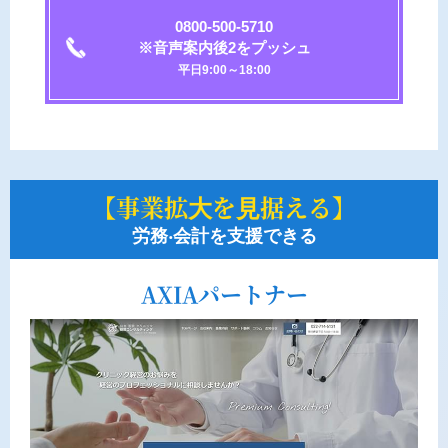
0800-500-5710
※音声案内後2をプッシュ
平日9:00～18:00
【事業拡⼤を⾒据える】
労務‧会計を支援できる
AXIAパートナー