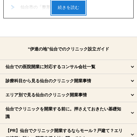
仙台市の「整形外科」開業事情
仙台市の「リウマチ科」開業事情
仙台市の「糖尿病内科」開業事情
仙台市の「眼科」開業事情
仙台市の「一般皮膚科」開業事情
“伊達の地”仙台でのクリニック設立ガイド
仙台市の「耳鼻科」開業事情
仙台での医院開業に対応するコンサル会社一覧
仙台市の「神経内科」の開業事情
仙台市の「心療内科」開業事情
診療科目から見る仙台のクリニック開業事情
仙台市の「精神科」開業事情
エリア別で見る仙台のクリニック開業事情
エリア別で見る仙台のクリニック開業事情
仙台でクリニックを開業する前に。押さえておきたい基
仙台でクリニックを開業する前に。押さえておきたい基礎知
礎知識
識
【PR】仙台でクリニック開業するならモール？戸建て？エリ