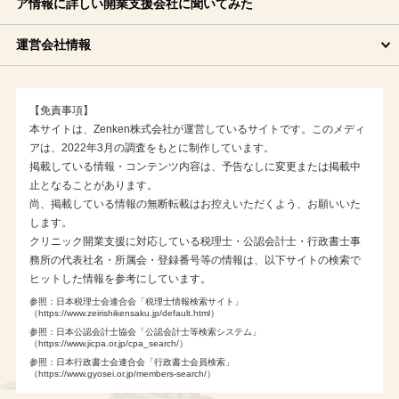
ア情報に詳しい開業支援会社に聞いてみた
運営会社情報
【免責事項】
本サイトは、Zenken株式会社が運営しているサイトです。このメディ
アは、2022年3月の調査をもとに制作しています。
掲載している情報・コンテンツ内容は、予告なしに変更または掲載中
止となることがあります。
尚、掲載している情報の無断転載はお控えいただくよう、お願いいた
します。
クリニック開業支援に対応している税理士・公認会計士・行政書士事
務所の代表社名・所属会・登録番号等の情報は、以下サイトの検索で
ヒットした情報を参考にしています。
参照：日本税理士会連合会「税理士情報検索サイト」
（https://www.zeirishikensaku.jp/default.html）
参照：日本公認会計士協会「公認会計士等検索システム」
（https://www.jicpa.or.jp/cpa_search/）
参照：日本行政書士会連合会「行政書士会員検索」
（https://www.gyosei.or.jp/members-search/）