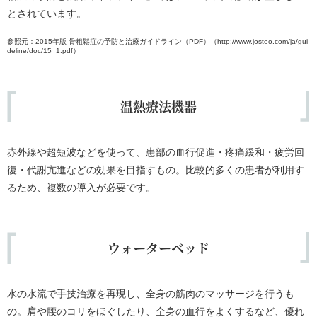
とされています。
参照元：2015年版 骨粗鬆症の予防と治療ガイドライン（PDF）（http://www.josteo.com/ja/gui
deline/doc/15_1.pdf）
温熱療法機器
赤外線や超短波などを使って、患部の血行促進・疼痛緩和・疲労回
復・代謝亢進などの効果を目指すもの。比較的多くの患者が利用す
るため、複数の導入が必要です。
ウォーターベッド
水の水流で手技治療を再現し、全身の筋肉のマッサージを行うも
の。肩や腰のコリをほぐしたり、全身の血行をよくするなど、優れ