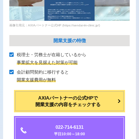
画像引用元：AXIAパートナー公式HP (https://sendai-iin-clinic.jp/)
開業支援の特徴
税理⼠・労務⼠が在籍しているから
事業拡⼤を⾒据えた対策が可能
会計顧問契約に移⾏すると
開業⽀援費⽤が無料
AXIAパートナーの公式HPで
開業支援の内容をチェックする
022-714-6131
平日10:00～18:00