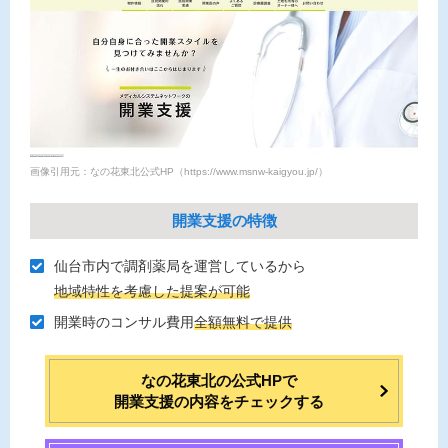
画像引用元：なの花東北公式HP（https://www.msnw-kaigyou.jp/）
開業支援の特徴
仙台市内で調剤薬局を運営しているから
地域特性を考慮した提案が可能
開業時のコンサル費⽤
全額無料で提供
なの花東北の公式HPで
開業支援の内容をチェックする