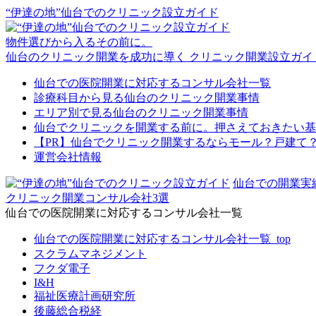
“伊達の地”仙台でのクリニック設立ガイド
物件選びから⼊るその前に。
仙台のクリニック開業を成功に導く
クリニック開業設立ガイ
仙台での医院開業に対応するコンサル会社一覧
診療科目から見る仙台のクリニック開業事情
エリア別で見る仙台のクリニック開業事情
仙台でクリニックを開業する前に。押さえておきたい基
【PR】仙台でクリニック開業するならモール？戸建て
運営会社情報
仙台での開業実
クリニック開業コンサル会社3選
仙台での医院開業に対応するコンサル会社一覧
仙台での医院開業に対応するコンサル会社一覧_top
スクラムマネジメント
フクダ電子
I&H
福祉医療計画研究所
後藤総合税経