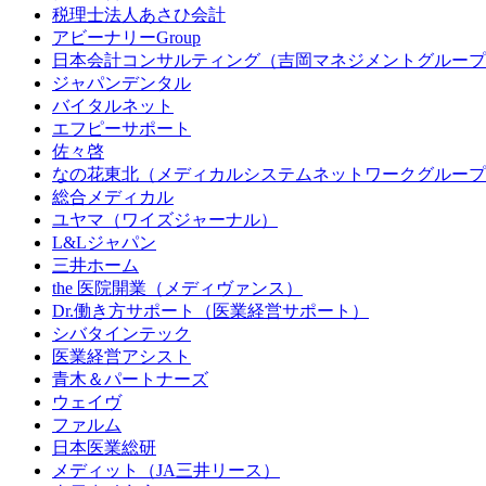
税理士法人あさひ会計
アビーナリーGroup
日本会計コンサルティング（吉岡マネジメントグループ
ジャパンデンタル
バイタルネット
エフピーサポート
佐々啓
なの花東北（メディカルシステムネットワークグループ
総合メディカル
ユヤマ（ワイズジャーナル）
L&Lジャパン
三井ホーム
the 医院開業（メディヴァンス）
Dr.働き方サポート（医業経営サポート）
シバタインテック
医業経営アシスト
青木＆パートナーズ
ウェイヴ
ファルム
日本医業総研
メディット（JA三井リース）