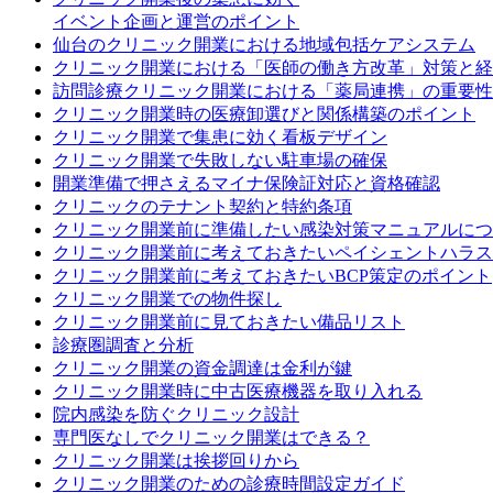
イベント企画と運営のポイント
仙台のクリニック開業における地域包括ケアシステム
クリニック開業における「医師の働き方改革」対策と経
訪問診療クリニック開業における「薬局連携」の重要性
クリニック開業時の医療卸選びと関係構築のポイント
クリニック開業で集患に効く看板デザイン
クリニック開業で失敗しない駐車場の確保
開業準備で押さえるマイナ保険証対応と資格確認
クリニックのテナント契約と特約条項
クリニック開業前に準備したい感染対策マニュアルにつ
クリニック開業前に考えておきたいペイシェントハラス
クリニック開業前に考えておきたいBCP策定のポイント
クリニック開業での物件探し
クリニック開業前に見ておきたい備品リスト
診療圏調査と分析
クリニック開業の資金調達は金利が鍵
クリニック開業時に中古医療機器を取り入れる
院内感染を防ぐクリニック設計
専門医なしでクリニック開業はできる？
クリニック開業は挨拶回りから
クリニック開業のための診療時間設定ガイド