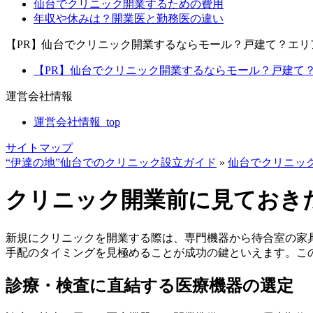
仙台でクリニック開業するための費用
年収や休みは？開業医と勤務医の違い
【PR】仙台でクリニック開業するならモール？戸建て？エ
【PR】仙台でクリニック開業するならモール？戸建て？
運営会社情報
運営会社情報_top
サイトマップ
“伊達の地”仙台でのクリニック設立ガイド
»
仙台でクリニッ
クリニック開業前に見ておき
新規にクリニックを開業する際は、専門機器から待合室の家
手配のタイミングを見極めることが成功の鍵といえます。こ
診療・検査に直結する医療機器の選定