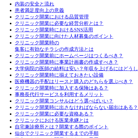
内装の安全と流れ
患者満足度向上の意義
クリニック開業における品質管理
クリニック開業に必要な経営分析とは？
クリニック開業時におけるSNS活用
クリニック開業に向けた人材募集のポイント
クリニック開業時の
集客に有効なチラシの作成方法とは
クリニック開業前にホームページはつくるべき？
クリニック開業時に事業計画書の作成すべき？
大学病院の医師の給料は安い？年収を上げるにはどうし
クリニック開業時に揃えておきたい設備
医療機器の手配はリースと購入のどちらを選ぶべき？
クリニック開業時に加入する保険はある？
事務長代行サービスを利用するメリット
クリニック開業コンサルはどう選べばいい？
クリニック開業時に出さなければならない届出はある？
クリニック開業に必要な資格ある？
クリニックにおける医業承継とは
自宅兼診療所とは？開業する際のポイント
仙台でクリニック開業するまでの手順