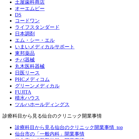
土屋歯科商店
オーエムピー
DS
コードワン
ライフスタンダード
日本調剤
エム・シー・エル
いまいメディカルサポート
東邦薬品
チバ器械
丸木医科器械
日医リース
PHCメディコム
グリーンメディカル
FUJITA
積水ハウス
ツルハホールディングス
診療科目から見る仙台のクリニック開業事情
診療科目から見る仙台のクリニック開業事情_top
仙台市の「一般内科」開業事情