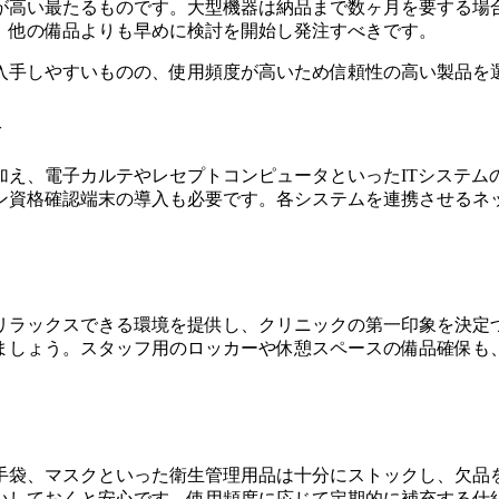
が高い最たるものです。大型機器は納品まで数ヶ月を要する場
、他の備品よりも早めに検討を開始し発注すべきです。
入手しやすいものの、使用頻度が高いため信頼性の高い製品を
器
加え、電子カルテやレセプトコンピュータといったITシステム
ン資格確認端末の導入も必要です。各システムを連携させるネ
リラックスできる環境を提供し、クリニックの第一印象を決定
ましょう。スタッフ用のロッカーや休憩スペースの備品確保も
手袋、マスクといった衛生管理用品は十分にストックし、欠品
いしておくと安心です。使用頻度に応じて定期的に補充する仕