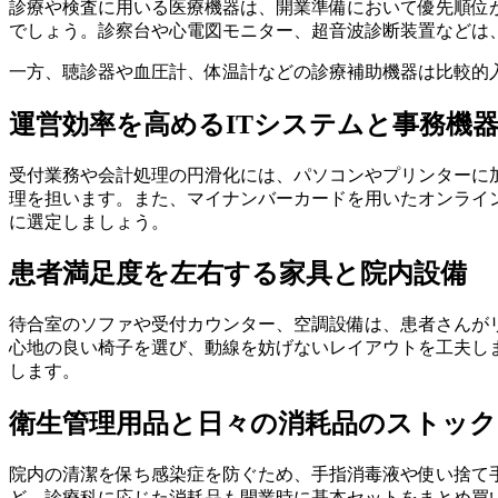
診療や検査に用いる医療機器は、開業準備において優先順位
でしょう。診察台や心電図モニター、超音波診断装置などは
一方、聴診器や血圧計、体温計などの診療補助機器は比較的
運営効率を高めるITシステムと事務機
受付業務や会計処理の円滑化には、パソコンやプリンターに
理を担います。また、マイナンバーカードを用いたオンライ
に選定しましょう。
患者満足度を左右する家具と院内設備
待合室のソファや受付カウンター、空調設備は、患者さんが
心地の良い椅子を選び、動線を妨げないレイアウトを工夫し
します。
衛生管理用品と日々の消耗品のストック
院内の清潔を保ち感染症を防ぐため、手指消毒液や使い捨て
ど、診療科に応じた消耗品も開業時に基本セットをまとめ買