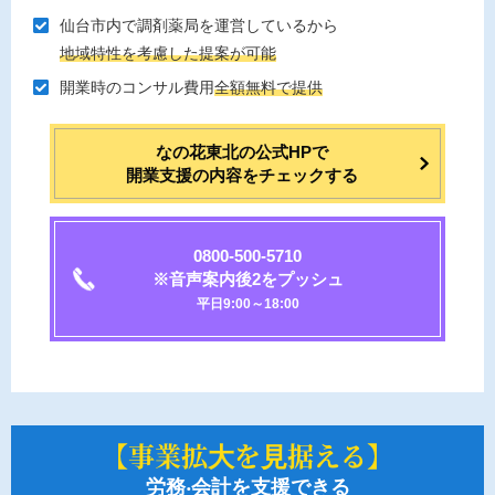
仙台市内で調剤薬局を運営しているから
地域特性を考慮した提案が可能
開業時のコンサル費⽤
全額無料で提供
なの花東北の公式HPで
開業支援の内容をチェックする
0800-500-5710
※音声案内後2をプッシュ
平日9:00～18:00
【事業拡⼤を⾒据える】
労務‧会計を支援できる