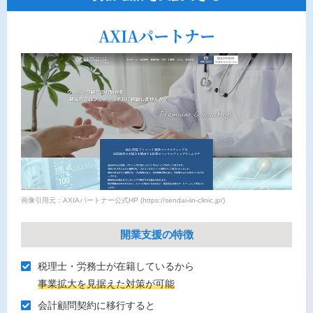
AXIAパートナー
画像引用元：AXIAパートナー公式HP (https://sendai-iin-clinic.jp/)
開業支援の特徴
税理⼠・労務⼠が在籍しているから
事業拡⼤を⾒据えた対策が可能
会計顧問契約に移⾏すると