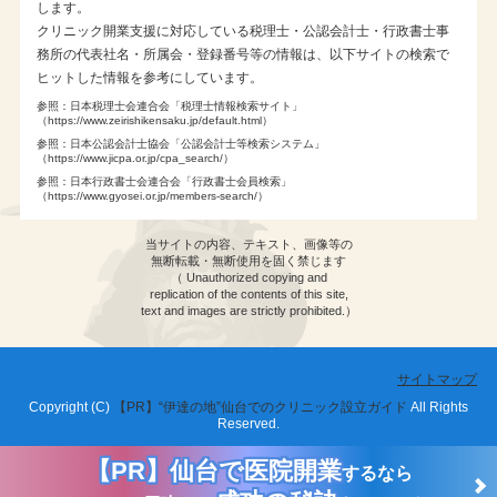
します。
青木＆パートナーズ
クリニック開業支援に対応している税理士・公認会計士・行政書士事
ウェイヴ
務所の代表社名・所属会・登録番号等の情報は、以下サイトの検索で
ヒットした情報を参考にしています。
ファルム
参照：日本税理士会連合会「税理士情報検索サイト」
日本医業総研
（https://www.zeirishikensaku.jp/default.html）
参照：日本公認会計士協会「公認会計士等検索システム」
メディット（JA三井リース）
（https://www.jicpa.or.jp/cpa_search/）
参照：日本行政書士会連合会「行政書士会員検索」
土屋歯科商店
（https://www.gyosei.or.jp/members-search/）
オーエムピー
当サイトの内容、テキスト、画像等の
無断転載・無断使用を固く禁じます
DS
（ Unauthorized copying and
replication of the contents of this site,
コードワン
text and images are strictly prohibited.）
ライフスタンダード
日本調剤
サイトマップ
Copyright (C)
“伊達の地”仙台でのクリニック設立ガイド
All Rights
エム・シー・エル
Reserved.
いまいメディカルサポート
【PR】
仙台で医院開業
するなら
東邦薬品