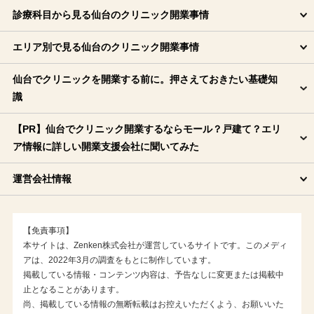
ジャパンデンタル
診療科目から見る仙台のクリニック開業事情
バイタルネット
エリア別で見る仙台のクリニック開業事情
エフピーサポート
佐々啓
仙台でクリニックを開業する前に。押さえておきたい基礎知
なの花東北（メディカルシステムネットワークグルー
識
プ）
【PR】仙台でクリニック開業するならモール？戸建て？エリ
総合メディカル
ア情報に詳しい開業支援会社に聞いてみた
ユヤマ（ワイズジャーナル）
運営会社情報
L&Lジャパン
三井ホーム
the 医院開業（メディヴァンス）
【免責事項】
本サイトは、Zenken株式会社が運営しているサイトです。このメディ
Dr.働き方サポート（医業経営サポート）
アは、2022年3月の調査をもとに制作しています。
シバタインテック
掲載している情報・コンテンツ内容は、予告なしに変更または掲載中
止となることがあります。
医業経営アシスト
尚、掲載している情報の無断転載はお控えいただくよう、お願いいた