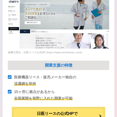
画像引用元：日医リース公式HP (https://www.nichii-lease.com/)
開業支援の特徴
医療機器リース・販売メーカー独⾃の
流通網を所持
15ヶ所に拠点があるから
全国展開を視野に⼊れた開業が可能
日医リースの公式HPで