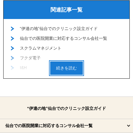
関連記事一覧
“伊達の地”仙台でのクリニック設立ガイド
仙台での医院開業に対応するコンサル会社一覧
スクラムマネジメント
フクダ電子
I&H
福祉医療計画研究所
後藤総合税経
税理士法人あさひ会計
アビーナリーGroup
“伊達の地”仙台でのクリニック設立ガイド
日本会計コンサルティング（吉岡マネジメントグルー
プ）
仙台での医院開業に対応するコンサル会社一覧