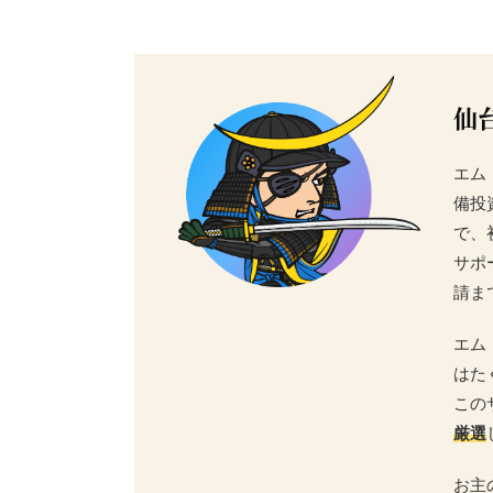
仙
エム
備投
で、
サポ
請ま
エム
はた
この
厳選
お主