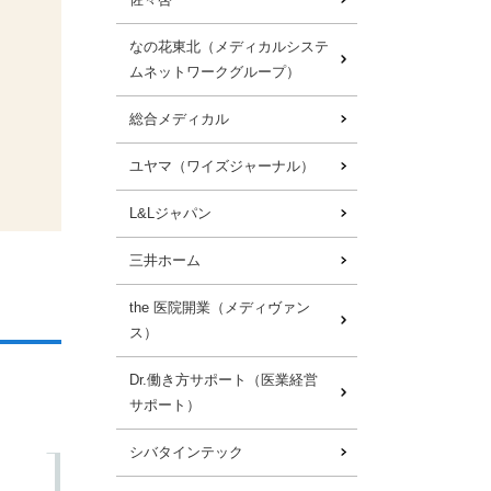
なの花東北（メディカルシステ
ムネットワークグループ）
総合メディカル
ユヤマ（ワイズジャーナル）
L&Lジャパン
三井ホーム
the 医院開業（メディヴァン
ス）
Dr.働き方サポート（医業経営
サポート）
シバタインテック