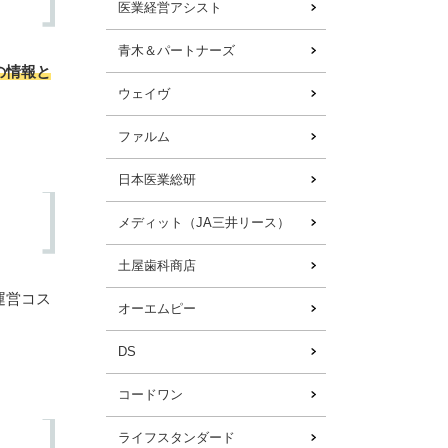
医業経営アシスト
青木＆パートナーズ
の情報と
ウェイヴ
ファルム
日本医業総研
メディット（JA三井リース）
土屋歯科商店
運営コス
オーエムピー
DS
コードワン
ライフスタンダード