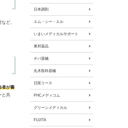
日本調剤
エム・シー・エル
討など、
いまいメディカルサポート
東邦薬品
チバ器械
丸木医科器械
日医リース
当者が書
ーと共
PHCメディコム
グリーンメディカル
FUJITA