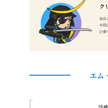
ク
仙台
今回
ひ参
エム
診