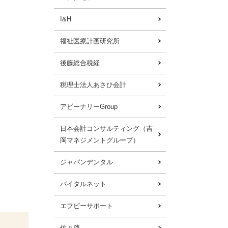
I&H
福祉医療計画研究所
後藤総合税経
税理士法人あさひ会計
アビーナリーGroup
日本会計コンサルティング（吉
岡マネジメントグループ）
ジャパンデンタル
バイタルネット
エフピーサポート
佐々啓