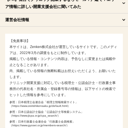
総合メディカル
ア情報に詳しい開業支援会社に聞いてみた
ユヤマ（ワイズジャーナル）
運営会社情報
L&Lジャパン
三井ホーム
the 医院開業（メディヴァンス）
【免責事項】
本サイトは、Zenken株式会社が運営しているサイトです。このメディ
Dr.働き方サポート（医業経営サポート）
アは、2022年3月の調査をもとに制作しています。
シバタインテック
掲載している情報・コンテンツ内容は、予告なしに変更または掲載中
止となることがあります。
医業経営アシスト
尚、掲載している情報の無断転載はお控えいただくよう、お願いいた
します。
青木＆パートナーズ
クリニック開業支援に対応している税理士・公認会計士・行政書士事
ウェイヴ
務所の代表社名・所属会・登録番号等の情報は、以下サイトの検索で
ヒットした情報を参考にしています。
ファルム
参照：日本税理士会連合会「税理士情報検索サイト」
日本医業総研
（https://www.zeirishikensaku.jp/default.html）
参照：日本公認会計士協会「公認会計士等検索システム」
メディット（JA三井リース）
（https://www.jicpa.or.jp/cpa_search/）
参照：日本行政書士会連合会「行政書士会員検索」
土屋歯科商店
（https://www.gyosei.or.jp/members-search/）