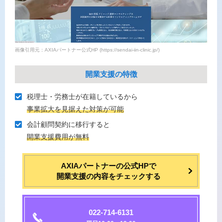
画像引用元：AXIAパートナー公式HP (https://sendai-iin-clinic.jp/)
開業支援の特徴
税理⼠・労務⼠が在籍しているから
事業拡⼤を⾒据えた対策が可能
会計顧問契約に移⾏すると
開業⽀援費⽤が無料
AXIAパートナーの公式HPで
開業支援の内容をチェックする
022-714-6131