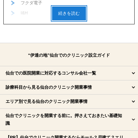
フクダ電子
I&H
福祉医療計画研究所
後藤総合税経
税理士法人あさひ会計
アビーナリーGroup
“伊達の地”仙台でのクリニック設立ガイド
日本会計コンサルティング（吉岡マネジメントグルー
プ）
仙台での医院開業に対応するコンサル会社一覧
ジャパンデンタル
診療科目から見る仙台のクリニック開業事情
バイタルネット
エリア別で見る仙台のクリニック開業事情
エフピーサポート
佐々啓
仙台でクリニックを開業する前に。押さえておきたい基礎知
なの花東北（メディカルシステムネットワークグルー
識
プ）
【PR】仙台でクリニック開業するならモール？戸建て？エリ