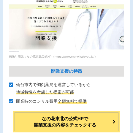
画像引用元：なの花東北公式HP（https://www.msnw-kaigyou.jp/）
開業支援の特徴
仙台市内で調剤薬局を運営しているから
地域特性を考慮した提案が可能
開業時のコンサル費⽤
全額無料で提供
なの花東北の公式HPで
開業支援の内容をチェックする