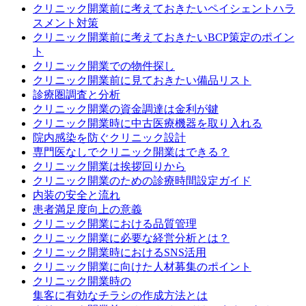
クリニック開業前に考えておきたいペイシェントハラ
スメント対策
クリニック開業前に考えておきたいBCP策定のポイン
ト
クリニック開業での物件探し
クリニック開業前に見ておきたい備品リスト
診療圏調査と分析
クリニック開業の資金調達は金利が鍵
クリニック開業時に中古医療機器を取り入れる
院内感染を防ぐクリニック設計
専門医なしでクリニック開業はできる？
クリニック開業は挨拶回りから
クリニック開業のための診療時間設定ガイド
内装の安全と流れ
患者満足度向上の意義
クリニック開業における品質管理
クリニック開業に必要な経営分析とは？
クリニック開業時におけるSNS活用
クリニック開業に向けた人材募集のポイント
クリニック開業時の
集客に有効なチラシの作成方法とは