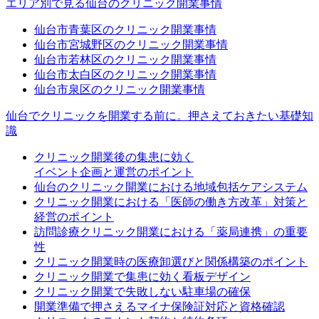
エリア別で見る仙台のクリニック開業事情
仙台市青葉区のクリニック開業事情
仙台市宮城野区のクリニック開業事情
仙台市若林区のクリニック開業事情
仙台市太白区のクリニック開業事情
仙台市泉区のクリニック開業事情
仙台でクリニックを開業する前に。押さえておきたい基礎知
識
クリニック開業後の集患に効く
イベント企画と運営のポイント
仙台のクリニック開業における地域包括ケアシステム
クリニック開業における「医師の働き方改革」対策と
経営のポイント
訪問診療クリニック開業における「薬局連携」の重要
性
クリニック開業時の医療卸選びと関係構築のポイント
クリニック開業で集患に効く看板デザイン
クリニック開業で失敗しない駐車場の確保
開業準備で押さえるマイナ保険証対応と資格確認