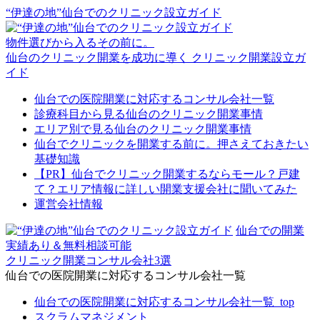
“伊達の地”仙台でのクリニック設立ガイド
物件選びから⼊るその前に。
仙台のクリニック開業を成功に導く
クリニック開業設立ガ
イド
仙台での医院開業に対応するコンサル会社一覧
診療科目から見る仙台のクリニック開業事情
エリア別で見る仙台のクリニック開業事情
仙台でクリニックを開業する前に。押さえておきたい
基礎知識
【PR】仙台でクリニック開業するならモール？戸建
て？エリア情報に詳しい開業支援会社に聞いてみた
運営会社情報
仙台での開業
実績あり＆無料相談可能
クリニック開業コンサル会社3選
仙台での医院開業に対応するコンサル会社一覧
仙台での医院開業に対応するコンサル会社一覧_top
スクラムマネジメント