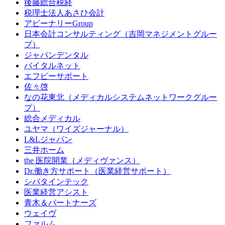
後藤総合税経
税理士法人あさひ会計
アビーナリーGroup
日本会計コンサルティング（吉岡マネジメントグルー
プ）
ジャパンデンタル
バイタルネット
エフピーサポート
佐々啓
なの花東北（メディカルシステムネットワークグルー
プ）
総合メディカル
ユヤマ（ワイズジャーナル）
L&Lジャパン
三井ホーム
the 医院開業（メディヴァンス）
Dr.働き方サポート（医業経営サポート）
シバタインテック
医業経営アシスト
青木＆パートナーズ
ウェイヴ
ファルム