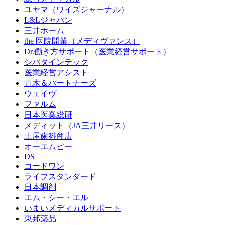
ユヤマ（ワイズジャーナル）
L&Lジャパン
三井ホーム
the 医院開業（メディヴァンス）
Dr.働き方サポート（医業経営サポート）
シバタインテック
医業経営アシスト
青木＆パートナーズ
ウェイヴ
ファルム
日本医業総研
メディット（JA三井リース）
土屋歯科商店
オーエムピー
DS
コードワン
ライフスタンダード
日本調剤
エム・シー・エル
いまいメディカルサポート
東邦薬品