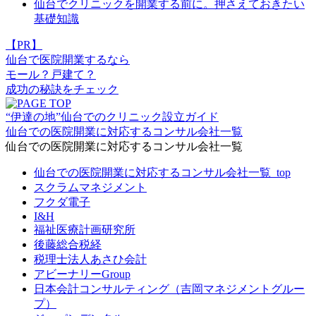
仙台でクリニックを開業する前に。押さえておきたい
基礎知識
【PR】
仙台で医院開業
するなら
モール？戸建て？
成功の秘訣
をチェック
“伊達の地”仙台でのクリニック設立ガイド
仙台での医院開業に対応するコンサル会社一覧
仙台での医院開業に対応するコンサル会社一覧
仙台での医院開業に対応するコンサル会社一覧_top
スクラムマネジメント
フクダ電子
I&H
福祉医療計画研究所
後藤総合税経
税理士法人あさひ会計
アビーナリーGroup
日本会計コンサルティング（吉岡マネジメントグルー
プ）