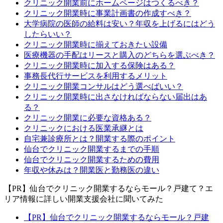
クリニック開業前にホームページはつくるべき？
クリニック開業時に事業計画書の作成すべき？
大学病院の医師の給料は安い？年収を上げるにはどう
したらいい？
クリニック開業時に揃えておきたい設備
医療機器の手配はリースと購入のどちらを選ぶべき？
クリニック開業時に加入する保険はある？
事務長代行サービスを利用するメリット
クリニック開業コンサルはどう選べばいい？
クリニック開業時に出さなければならない届出はあ
る？
クリニック開業に必要な資格ある？
クリニックにおける医業承継とは
自宅兼診療所とは？開業する際のポイント
仙台でクリニック開業するまでの手順
仙台でクリニック開業するための費用
年収や休みは？開業医と勤務医の違い
【PR】仙台でクリニック開業するならモール？戸建て？エ
リア情報に詳しい開業支援会社に聞いてみた
【PR】仙台でクリニック開業するならモール？戸建