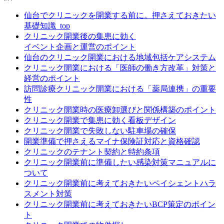
仙台でクリニックを開業する前に。押さえておきたい
基礎知識_top
クリニック開業後の集患に効く
イベント企画と運営のポイント
仙台のクリニック開業における地域包括ケアシステム
クリニック開業における「医師の働き方改革」対策と
経営のポイント
訪問診療クリニック開業における「薬局連携」の重要
性
クリニック開業時の医療卸選びと関係構築のポイント
クリニック開業で集患に効く看板デザイン
クリニック開業で失敗しない駐車場の確保
開業準備で押さえるマイナ保険証対応と資格確認
クリニックのテナント契約と特約条項
クリニック開業前に準備したい感染対策マニュアルに
ついて
クリニック開業前に考えておきたいペイシェントハラ
スメント対策
クリニック開業前に考えておきたいBCP策定のポイン
ト