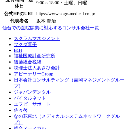
9:00～18:00・土曜、日曜
休日
公式HPのURL
https://www.sogo-medical.co.jp/
代表者名
坂本 賢治
仙台での医院開業に対応するコンサル会社一覧
スクラムマネジメント
フクダ電子
I&H
福祉医療計画研究所
後藤総合税経
税理士法人あさひ会計
アビーナリーGroup
日本会計コンサルティング（吉岡マネジメントグルー
プ）
ジャパンデンタル
バイタルネット
エフピーサポート
佐々啓
なの花東北（メディカルシステムネットワークグルー
プ）
総合メディカル