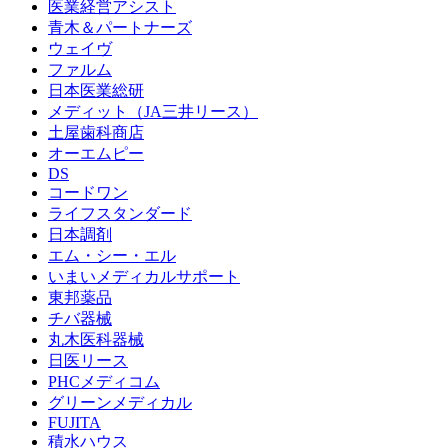
医業経営アシスト
青木＆パートナーズ
ウェイヴ
ファルム
日本医業総研
メディット（JA三井リース）
土屋歯科商店
オーエムピー
DS
コードワン
ライフスタンダード
日本調剤
エム・シー・エル
いまいメディカルサポート
東邦薬品
チバ器械
丸木医科器械
日医リース
PHCメディコム
グリーンメディカル
FUJITA
積水ハウス