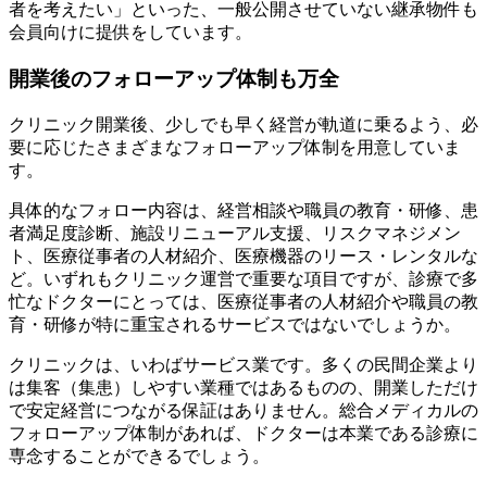
者を考えたい」といった、一般公開させていない継承物件も
会員向けに提供をしています。
開業後のフォローアップ体制も万全
クリニック開業後、少しでも早く経営が軌道に乗るよう、
必
要に応じたさまざまなフォローアップ体制を用意
していま
す。
具体的なフォロー内容は、経営相談や職員の教育・研修、患
者満足度診断、施設リニューアル支援、リスクマネジメン
ト、医療従事者の人材紹介、医療機器のリース・レンタルな
ど。いずれもクリニック運営で重要な項目ですが、診療で多
忙なドクターにとっては、医療従事者の人材紹介や職員の教
育・研修が特に重宝されるサービスではないでしょうか。
クリニックは、いわばサービス業です。多くの民間企業より
は集客（集患）しやすい業種ではあるものの、開業しただけ
で安定経営につながる保証はありません。総合メディカルの
フォローアップ体制があれば、ドクターは
本業である診療に
専念することができる
でしょう。