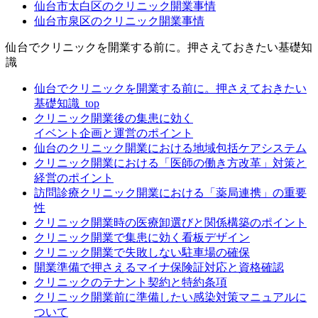
仙台市太白区のクリニック開業事情
仙台市泉区のクリニック開業事情
仙台でクリニックを開業する前に。押さえておきたい基礎知
識
仙台でクリニックを開業する前に。押さえておきたい
基礎知識_top
クリニック開業後の集患に効く
イベント企画と運営のポイント
仙台のクリニック開業における地域包括ケアシステム
クリニック開業における「医師の働き方改革」対策と
経営のポイント
訪問診療クリニック開業における「薬局連携」の重要
性
クリニック開業時の医療卸選びと関係構築のポイント
クリニック開業で集患に効く看板デザイン
クリニック開業で失敗しない駐車場の確保
開業準備で押さえるマイナ保険証対応と資格確認
クリニックのテナント契約と特約条項
クリニック開業前に準備したい感染対策マニュアルに
ついて