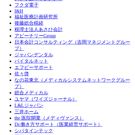
フクダ電子
I&H
福祉医療計画研究所
後藤総合税経
税理士法人あさひ会計
アビーナリーGroup
日本会計コンサルティング（吉岡マネジメントグルー
プ）
ジャパンデンタル
バイタルネット
エフピーサポート
佐々啓
なの花東北（メディカルシステムネットワークグルー
プ）
総合メディカル
ユヤマ（ワイズジャーナル）
L&Lジャパン
三井ホーム
the 医院開業（メディヴァンス）
Dr.働き方サポート（医業経営サポート）
シバタインテック