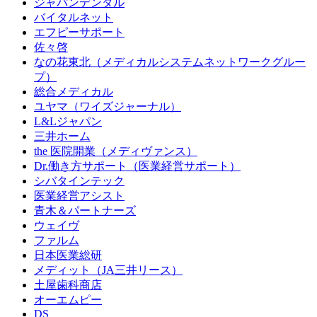
ジャパンデンタル
バイタルネット
エフピーサポート
佐々啓
なの花東北（メディカルシステムネットワークグルー
プ）
総合メディカル
ユヤマ（ワイズジャーナル）
L&Lジャパン
三井ホーム
the 医院開業（メディヴァンス）
Dr.働き方サポート（医業経営サポート）
シバタインテック
医業経営アシスト
青木＆パートナーズ
ウェイヴ
ファルム
日本医業総研
メディット（JA三井リース）
土屋歯科商店
オーエムピー
DS