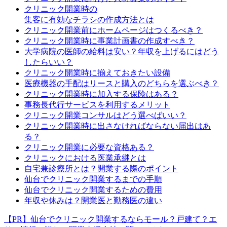
クリニック開業時の
集客に有効なチラシの作成方法とは
クリニック開業前にホームページはつくるべき？
クリニック開業時に事業計画書の作成すべき？
大学病院の医師の給料は安い？年収を上げるにはどう
したらいい？
クリニック開業時に揃えておきたい設備
医療機器の手配はリースと購入のどちらを選ぶべき？
クリニック開業時に加入する保険はある？
事務長代行サービスを利用するメリット
クリニック開業コンサルはどう選べばいい？
クリニック開業時に出さなければならない届出はあ
る？
クリニック開業に必要な資格ある？
クリニックにおける医業承継とは
自宅兼診療所とは？開業する際のポイント
仙台でクリニック開業するまでの手順
仙台でクリニック開業するための費用
年収や休みは？開業医と勤務医の違い
【PR】仙台でクリニック開業するならモール？戸建て？エ