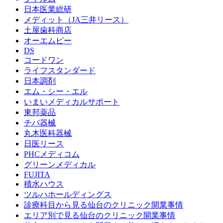
日本医業総研
メディット（JA三井リース）
土屋歯科商店
オーエムピー
DS
コードワン
ライフスタンダード
日本調剤
エム・シー・エル
いまいメディカルサポート
東邦薬品
チバ器械
丸木医科器械
日医リース
PHCメディコム
グリーンメディカル
FUJITA
積水ハウス
ツルハホールディングス
診療科目から見る仙台のクリニック開業事情
エリア別で見る仙台のクリニック開業事情