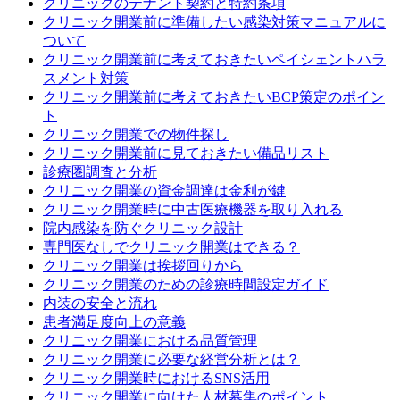
クリニックのテナント契約と特約条項
クリニック開業前に準備したい感染対策マニュアルに
ついて
クリニック開業前に考えておきたいペイシェントハラ
スメント対策
クリニック開業前に考えておきたいBCP策定のポイン
ト
クリニック開業での物件探し
クリニック開業前に見ておきたい備品リスト
診療圏調査と分析
クリニック開業の資金調達は金利が鍵
クリニック開業時に中古医療機器を取り入れる
院内感染を防ぐクリニック設計
専門医なしでクリニック開業はできる？
クリニック開業は挨拶回りから
クリニック開業のための診療時間設定ガイド
内装の安全と流れ
患者満足度向上の意義
クリニック開業における品質管理
クリニック開業に必要な経営分析とは？
クリニック開業時におけるSNS活用
クリニック開業に向けた人材募集のポイント