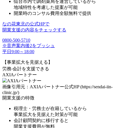
仙台市内で調剤薬局を運営しているから
地域特性を考慮した提案が可能
開業時のコンサル費⽤
全額無料で提供
なの花東北の公式HPで
開業支援の内容をチェックする
0800-500-5710
※音声案内後2をプッシュ
平日9:00～18:00
【事業拡⼤を⾒据える】
労務‧会計を支援できる
AXIAパートナー
画像引用元：AXIAパートナー公式HP (https://sendai-iin-
clinic.jp/)
開業支援の特徴
税理⼠・労務⼠が在籍しているから
事業拡⼤を⾒据えた対策が可能
会計顧問契約に移⾏すると
開業⽀援費⽤が無料